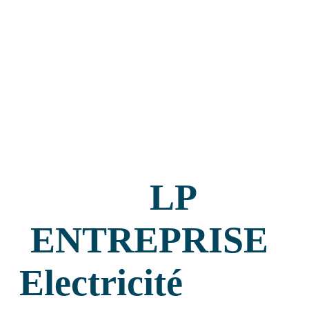
FR
LP Entreprisé - home
Mise en conformité d’installation électrique
LP
Dépannages
ENTREPRISE
Rénovation, extension ou transformation de votre installation
Electricité