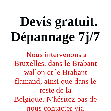
Câblage informatique
Devis gratuit.
Installation et remplacement de parlophones et vidéophones
Dépannage 7j/7
Domotique
Nous intervenons à
Bruxelles, dans le Brabant
CONTACT
wallon et le Brabant
flamand, ainsi que dans le
Pour les entreprises de construction
reste de la
Belgique.
N'hésitez pas de
nous contacter via